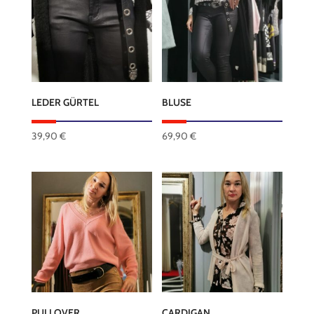
LEDER GÜRTEL
BLUSE
39,90
€
69,90
€
Dieses
Produkt
weist
mehrere
Varianten
auf.
Die
Optionen
können
PULLOVER
CARDIGAN