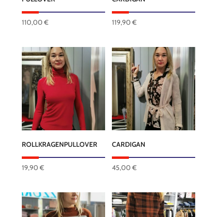
auf
der
110,00
€
119,90
€
Produktseite
gewählt
werden
ROLLKRAGENPULLOVER
CARDIGAN
19,90
€
45,00
€
Dieses
Produkt
weist
mehrere