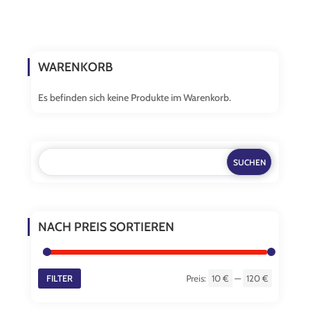
weist
mehrere
Varianten
auf.
WARENKORB
Die
Optionen
Es befinden sich keine Produkte im Warenkorb.
können
auf
der
Produktseite
gewählt
werden
NACH PREIS SORTIEREN
FILTER
Preis:
10 €
—
120 €
Min.
Max.
Preis
Preis