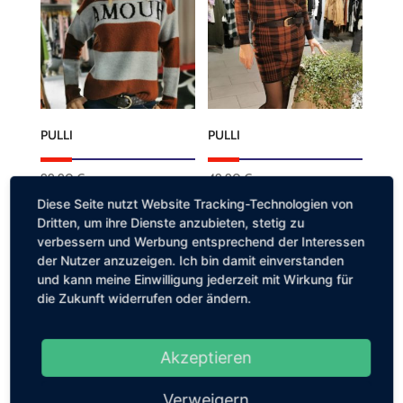
Varianten
auf.
Die
Optionen
können
PULLI
PULLI
auf
der
99,90
€
49,90
€
Produktseite
Dieses
Dieses
Diese Seite nutzt Website Tracking-Technologien von
gewählt
Produkt
Produkt
Dritten, um ihre Dienste anzubieten, stetig zu
werden
verbessern und Werbung entsprechend der Interessen
weist
weist
der Nutzer anzuzeigen. Ich bin damit einverstanden
mehrere
mehrere
und kann meine Einwilligung jederzeit mit Wirkung für
Varianten
Varianten
die Zukunft widerrufen oder ändern.
auf.
auf.
Die
Die
Akzeptieren
Optionen
Optionen
können
können
Verweigern