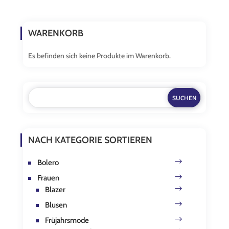
weist
mehrere
Varianten
WARENKORB
auf.
Die
Es befinden sich keine Produkte im Warenkorb.
Optionen
können
auf
der
Produktseite
gewählt
werden
NACH KATEGORIE SORTIEREN
Bolero
Frauen
Blazer
Blusen
Früjahrsmode