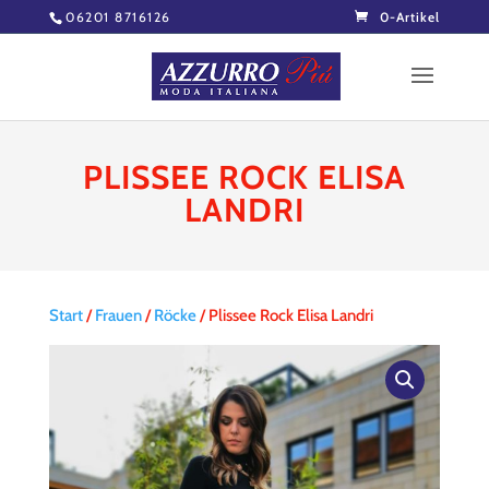
06201 8716126
0-Artikel
PLISSEE ROCK ELISA
LANDRI
Start
/
Frauen
/
Röcke
/ Plissee Rock Elisa Landri