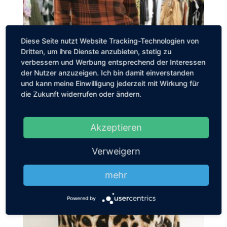
Die
Optionen
können
Diese Seite nutzt Website Tracking-Technologien von
auf
Dritten, um ihre Dienste anzubieten, stetig zu
der
verbessern und Werbung entsprechend der Interessen
Produktseite
der Nutzer anzuzeigen. Ich bin damit einverstanden
gewählt
und kann meine Einwilligung jederzeit mit Wirkung für
werden
die Zukunft widerrufen oder ändern.
Akzeptieren
Verweigern
ROCK
mehr
39,90
€
Dieses
Produkt
Powered by
weist
mehrere